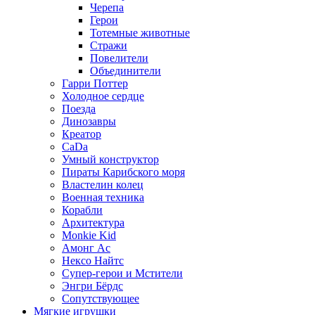
Черепа
Герои
Тотемные животные
Стражи
Повелители
Объединители
Гарри Поттер
Холодное сердце
Поезда
Динозавры
Креатор
CaDa
Умный конструктор
Пираты Карибского моря
Властелин колец
Военная техника
Корабли
Архитектура
Monkie Kid
Амонг Ас
Нексо Найтс
Супер-герои и Мстители
Энгри Бёрдс
Сопутствующее
Мягкие игрушки