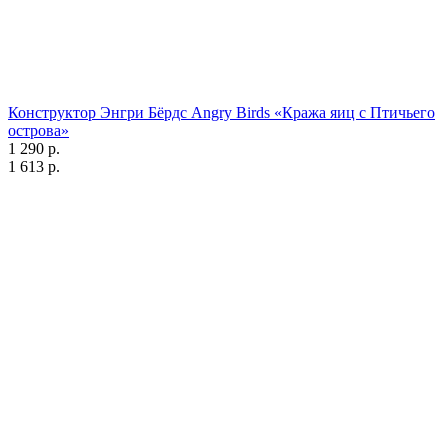
Конструктор Энгри Бёрдс Angry Birds «Кража яиц с Птичьего
острова»
1 290 р.
1 613 р.