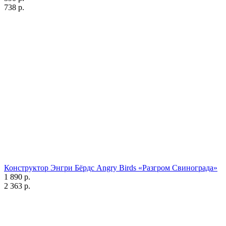
738 р.
Конструктор Энгри Бёрдс Angry Birds «Разгром Свинограда»
1 890 р.
2 363 р.