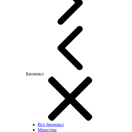
Бионикл
Все бионикл
Монстры