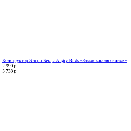
Конструктор Энгри Бёрдс Angry Birds «Замок короля свинок»
2 990 р.
3 738 р.