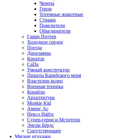
Черепа
Герои
Тотемные животные
Стражи
Повелители
Объединители
Гарри Поттер
Холодное сердце
Поезда
Динозавры
Креатор
CaDa
Умный конструктор
Пираты Карибского моря
Властелин колец
Военная техника
Корабли
Архитектура
Monkie Kid
Амонг Ас
Нексо Найтс
Супер-герои и Мстители
Энгри Бёрдс
Сопутствующее
Мягкие игрушки