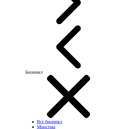
Бионикл
Все бионикл
Монстры