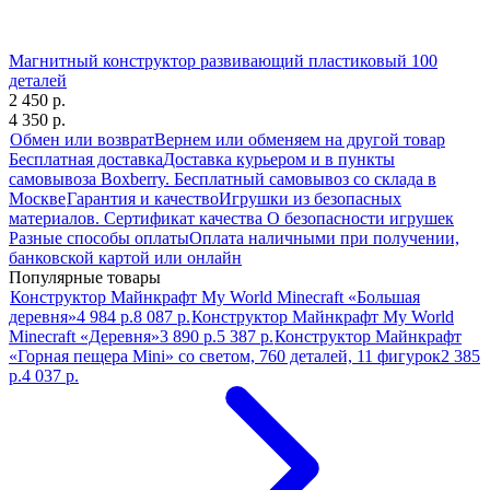
Магнитный конструктор развивающий пластиковый 100
деталей
2 450 р.
4 350 р.
Обмен или возврат
Вернем или обменяем на другой товар
Бесплатная доставка
Доставка курьером и в пункты
самовывоза Boxberry. Бесплатный самовывоз со склада в
Москве
Гарантия и качество
Игрушки из безопасных
материалов. Сертификат качества О безопасности игрушек
Разные способы оплаты
Оплата наличными при получении,
банковской картой или онлайн
Популярные товары
Конструктор Майнкрафт My World Minecraft «Большая
деревня»
4 984 р.
8 087 р.
Конструктор Майнкрафт My World
Minecraft «Деревня»
3 890 р.
5 387 р.
Конструктор Майнкрафт
«Горная пещера Mini» со светом, 760 деталей, 11 фигурок
2 385
р.
4 037 р.