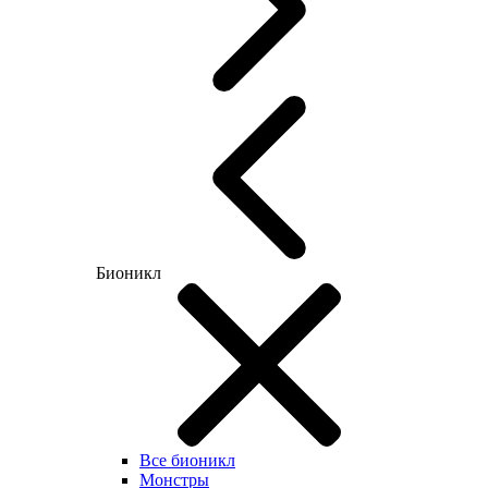
Бионикл
Все бионикл
Монстры