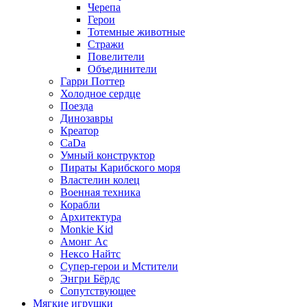
Черепа
Герои
Тотемные животные
Стражи
Повелители
Объединители
Гарри Поттер
Холодное сердце
Поезда
Динозавры
Креатор
CaDa
Умный конструктор
Пираты Карибского моря
Властелин колец
Военная техника
Корабли
Архитектура
Monkie Kid
Амонг Ас
Нексо Найтс
Супер-герои и Мстители
Энгри Бёрдс
Сопутствующее
Мягкие игрушки