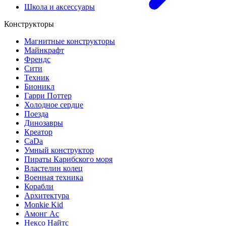
Школа и аксессуары
Конструкторы
Магнитные конструкторы
Майнкрафт
Френдс
Сити
Техник
Бионикл
Гарри Поттер
Холодное сердце
Поезда
Динозавры
Креатор
CaDa
Умный конструктор
Пираты Карибского моря
Властелин колец
Военная техника
Корабли
Архитектура
Monkie Kid
Амонг Ас
Нексо Найтс