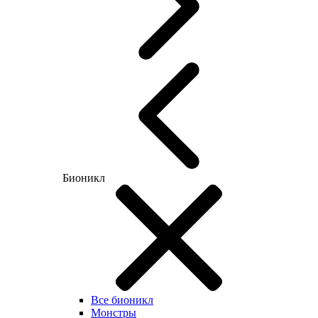
Бионикл
Все бионикл
Монстры