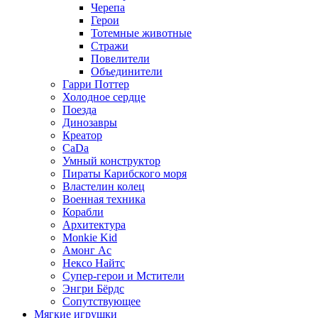
Черепа
Герои
Тотемные животные
Стражи
Повелители
Объединители
Гарри Поттер
Холодное сердце
Поезда
Динозавры
Креатор
CaDa
Умный конструктор
Пираты Карибского моря
Властелин колец
Военная техника
Корабли
Архитектура
Monkie Kid
Амонг Ас
Нексо Найтс
Супер-герои и Мстители
Энгри Бёрдс
Сопутствующее
Мягкие игрушки