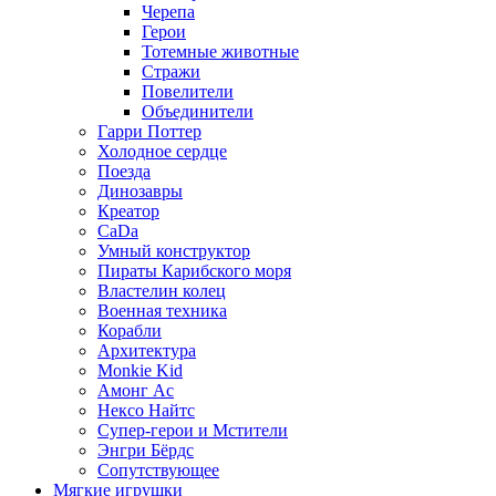
Черепа
Герои
Тотемные животные
Стражи
Повелители
Объединители
Гарри Поттер
Холодное сердце
Поезда
Динозавры
Креатор
CaDa
Умный конструктор
Пираты Карибского моря
Властелин колец
Военная техника
Корабли
Архитектура
Monkie Kid
Амонг Ас
Нексо Найтс
Супер-герои и Мстители
Энгри Бёрдс
Сопутствующее
Мягкие игрушки