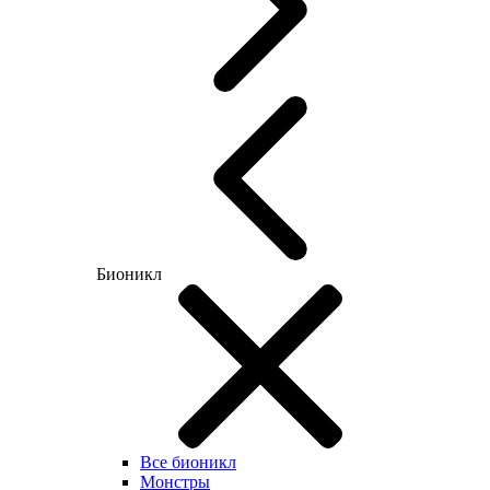
Бионикл
Все бионикл
Монстры