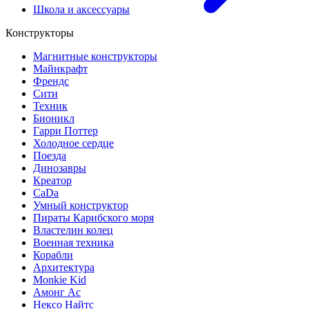
Школа и аксессуары
Конструкторы
Магнитные конструкторы
Майнкрафт
Френдс
Сити
Техник
Бионикл
Гарри Поттер
Холодное сердце
Поезда
Динозавры
Креатор
CaDa
Умный конструктор
Пираты Карибского моря
Властелин колец
Военная техника
Корабли
Архитектура
Monkie Kid
Амонг Ас
Нексо Найтс