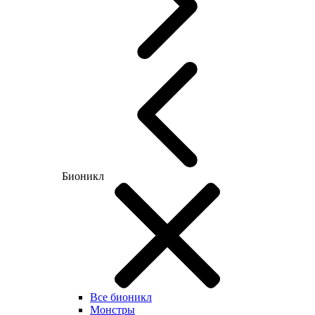
Бионикл
Все бионикл
Монстры