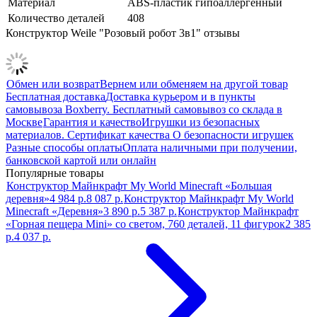
Материал
ABS-пластик гипоаллергенный
Количество деталей
408
Конструктор Weile "Розовый робот 3в1" отзывы
Обмен или возврат
Вернем или обменяем на другой товар
Бесплатная доставка
Доставка курьером и в пункты
самовывоза Boxberry. Бесплатный самовывоз со склада в
Москве
Гарантия и качество
Игрушки из безопасных
материалов. Сертификат качества О безопасности игрушек
Разные способы оплаты
Оплата наличными при получении,
банковской картой или онлайн
Популярные товары
Конструктор Майнкрафт My World Minecraft «Большая
деревня»
4 984 р.
8 087 р.
Конструктор Майнкрафт My World
Minecraft «Деревня»
3 890 р.
5 387 р.
Конструктор Майнкрафт
«Горная пещера Mini» со светом, 760 деталей, 11 фигурок
2 385
р.
4 037 р.