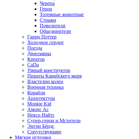
Черепа
Герои
Тотемные животные
Стражи
Повелители
Объединители
Гарри Поттер
Холодное сердце
Поезда
Динозавры
Креатор
CaDa
Умный конструктор
Пираты Карибского моря
Властелин колец
Военная техника
Корабли
Архитектура
Monkie Kid
Амонг Ас
Нексо Найтс
Супер-герои и Мстители
Энгри Бёрдс
Сопутствующее
Мягкие игрушки