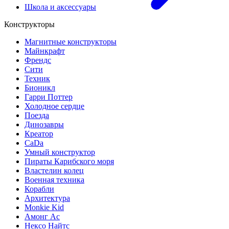
Школа и аксессуары
Конструкторы
Магнитные конструкторы
Майнкрафт
Френдс
Сити
Техник
Бионикл
Гарри Поттер
Холодное сердце
Поезда
Динозавры
Креатор
CaDa
Умный конструктор
Пираты Карибского моря
Властелин колец
Военная техника
Корабли
Архитектура
Monkie Kid
Амонг Ас
Нексо Найтс